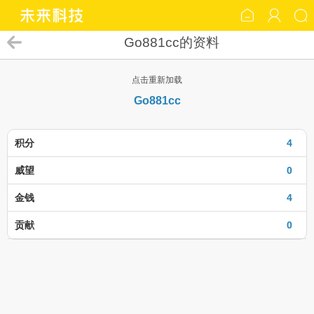
Go881cc的资料
点击重新加载
Go881cc
积分
4
威望
0
金钱
4
贡献
0