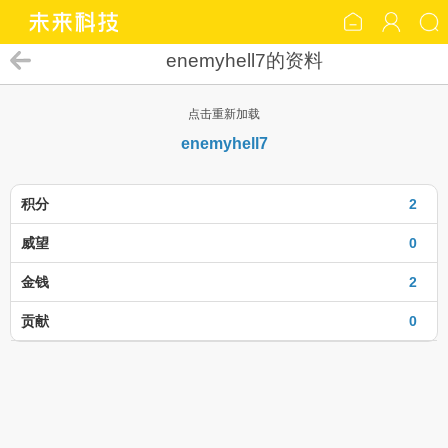
enemyhell7的资料
点击重新加载
enemyhell7
积分
2
威望
0
金钱
2
贡献
0