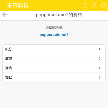
peppercolumn7的资料
点击重新加载
peppercolumn7
积分
4
威望
0
金钱
4
贡献
0