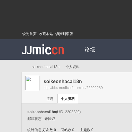
设为首页
收藏本站
切换到窄版
论坛
soikeonhacai18n
个人资料
soikeonhacai18n
http://bbs.medicalforum.cn/?2202289
Di
›
›
主题
个人资料
soikeonhacai18n
(UID: 2202289)
邮箱状态
未验证
统计信息
好友数 0
|
回帖数 0
|
主题数 0