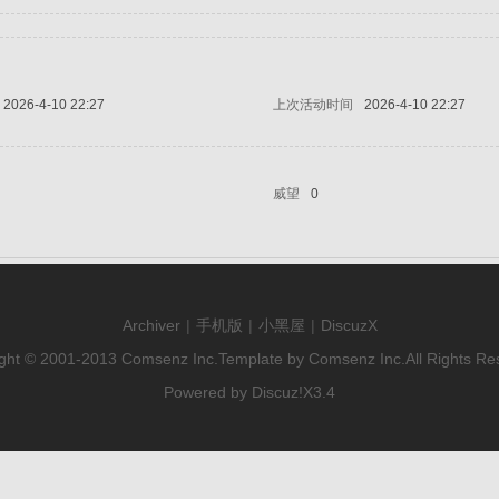
2026-4-10 22:27
上次活动时间
2026-4-10 22:27
威望
0
Archiver
|
手机版
|
小黑屋
|
DiscuzX
ght © 2001-2013
Comsenz Inc.
Template by
Comsenz Inc.
All Rights Re
Powered by
Discuz!
X3.4