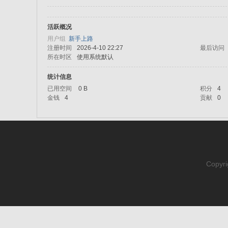
活跃概况
sc
用户组
新手上路
注册时间
2026-4-10 22:27
最后访问
所在时区
使用系统默认
统计信息
已用空间
0 B
积分
4
金钱
4
贡献
0
uz!
Copyri