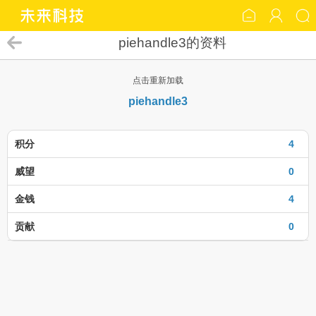
piehandle3的资料
点击重新加载
piehandle3
积分
4
威望
0
金钱
4
贡献
0