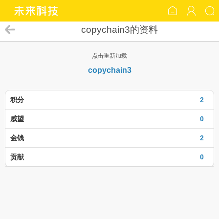
copychain3的资料
点击重新加载
copychain3
积分
2
威望
0
金钱
2
贡献
0