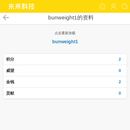
bunweight1的资料
点击重新加载
bunweight1
积分
2
威望
0
金钱
2
贡献
0