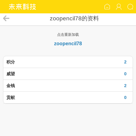
zoopencil78的资料
点击重新加载
zoopencil78
积分
2
威望
0
金钱
2
贡献
0