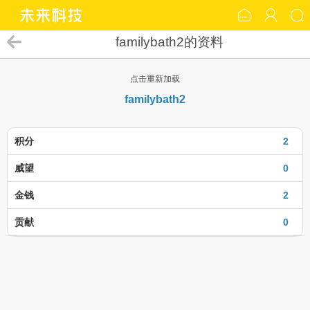
familybath2的资料
点击重新加载
familybath2
积分
2
威望
0
金钱
2
贡献
0