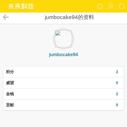
jumbocake94的资料
jumbocake94
积分
2
威望
0
金钱
2
贡献
0