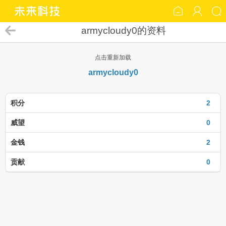
armycloudy0的资料
点击重新加载
armycloudy0
积分
2
威望
0
金钱
2
贡献
0