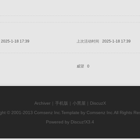
2025-1-18 17:39
上次活动时间
2025-1-18 17:39
威望
0
Archiver
|
手机版
|
小黑屋
|
DiscuzX
ght © 2001-2013
Comsenz Inc.
Template by
Comsenz Inc.
All Rights Re
Powered by
Discuz!
X3.4