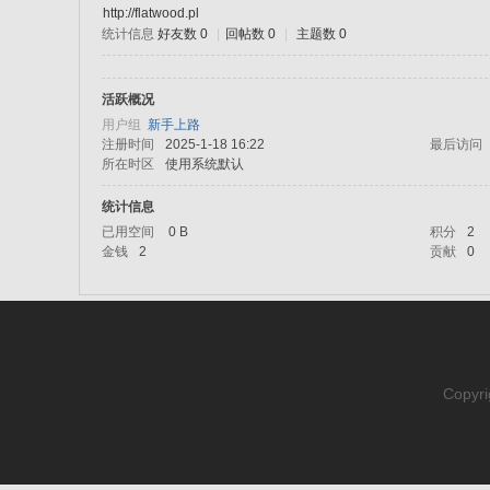
http://flatwood.pl
统计信息
好友数 0
|
回帖数 0
|
主题数 0
sc
活跃概况
用户组
新手上路
注册时间
2025-1-18 16:22
最后访问
所在时区
使用系统默认
统计信息
已用空间
0 B
积分
2
金钱
2
贡献
0
uz!
Copyri