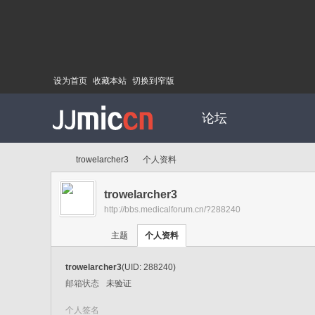
设为首页
收藏本站
切换到窄版
论坛
trowelarcher3
个人资料
trowelarcher3
http://bbs.medicalforum.cn/?288240
Di
›
›
主题
个人资料
trowelarcher3
(UID: 288240)
邮箱状态
未验证
个人签名