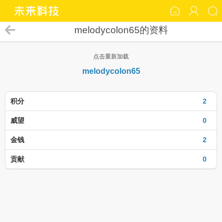
melodycolon65的资料
点击重新加载
melodycolon65
积分
2
威望
0
金钱
2
贡献
0