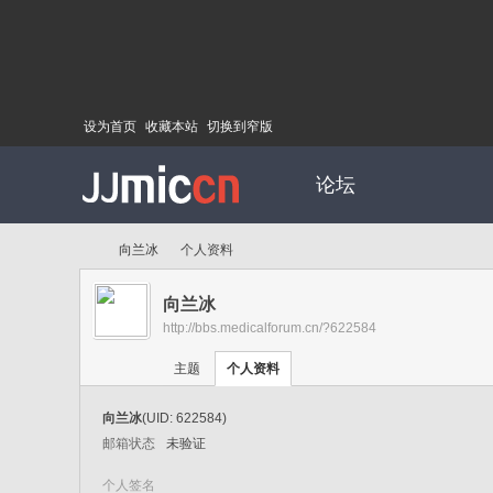
设为首页
收藏本站
切换到窄版
论坛
向兰冰
个人资料
向兰冰
http://bbs.medicalforum.cn/?622584
Di
›
›
主题
个人资料
向兰冰
(UID: 622584)
邮箱状态
未验证
个人签名