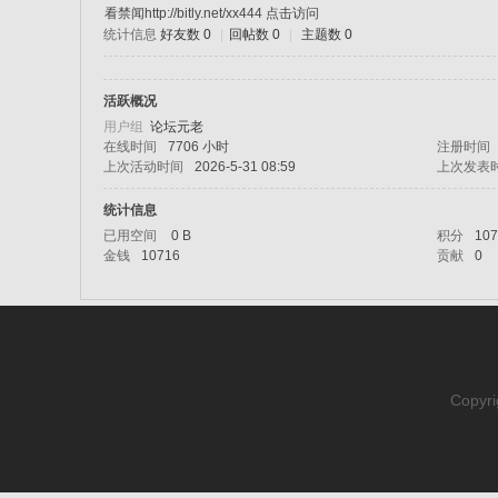
看禁闻http://bitly.net/xx444 点击访问
统计信息
好友数 0
|
回帖数 0
|
主题数 0
sc
活跃概况
用户组
论坛元老
在线时间
7706 小时
注册时间
上次活动时间
2026-5-31 08:59
上次发表
统计信息
已用空间
0 B
积分
107
金钱
10716
贡献
0
uz!
Copyri