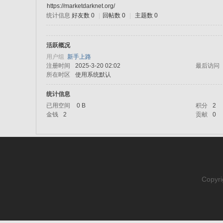
https://marketdarknet.org/
统计信息
好友数 0
|
回帖数 0
|
主题数 0
sc
活跃概况
用户组
新手上路
注册时间
2025-3-20 02:02
最后访问
所在时区
使用系统默认
统计信息
已用空间
0 B
积分
2
金钱
2
贡献
0
uz!
Copyri