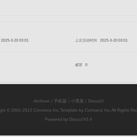
2025-3-20 03:01
上次活动时间
2025-3-20 03:01
威望
0
Archiver
|
手机版
|
小黑屋
|
DiscuzX
ght © 2001-2013
Comsenz Inc.
Template by
Comsenz Inc.
All Rights Re
Powered by
Discuz!
X3.4