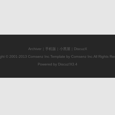
Archiver
|
手机版
|
小黑屋
|
DiscuzX
ght © 2001-2013
Comsenz Inc.
Template by
Comsenz Inc.
All Rights Re
Powered by
Discuz!
X3.4