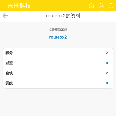
routeox2的资料
点击重新加载
routeox2
积分
2
威望
0
金钱
2
贡献
0