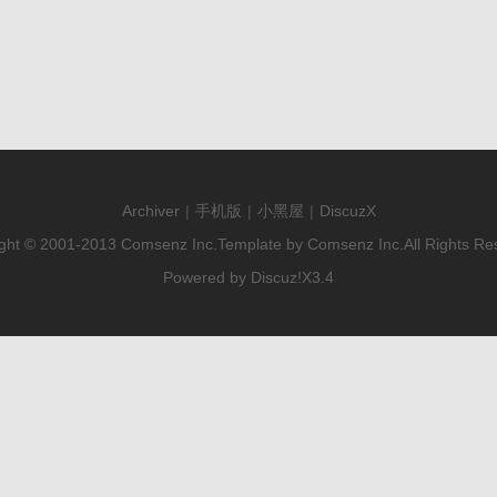
Archiver
|
手机版
|
小黑屋
|
DiscuzX
ght © 2001-2013
Comsenz Inc.
Template by
Comsenz Inc.
All Rights Re
Powered by
Discuz!
X3.4