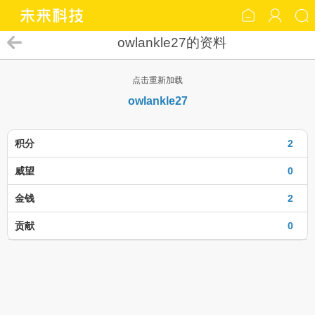
owlankle27的资料
点击重新加载
owlankle27
积分
2
威望
0
金钱
2
贡献
0