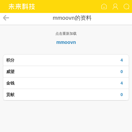
mmoovn的资料
点击重新加载
mmoovn
积分
4
威望
0
金钱
4
贡献
0