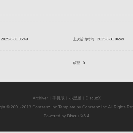
2025-8-31 06:49
上次活动时间
2025-8-31 06:49
威望
0
Archiver
|
手机版
|
小黑屋
|
DiscuzX
ght © 2001-2013
Comsenz Inc.
Template by
Comsenz Inc.
All Rights Re
Powered by
Discuz!
X3.4