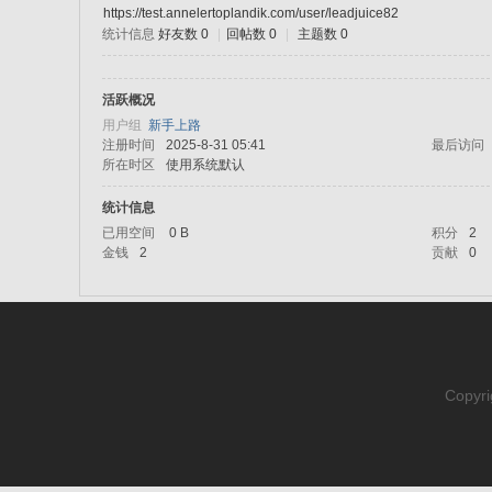
https://test.annelertoplandik.com/user/leadjuice82
统计信息
好友数 0
|
回帖数 0
|
主题数 0
sc
活跃概况
用户组
新手上路
注册时间
2025-8-31 05:41
最后访问
所在时区
使用系统默认
统计信息
已用空间
0 B
积分
2
金钱
2
贡献
0
uz!
Copyri