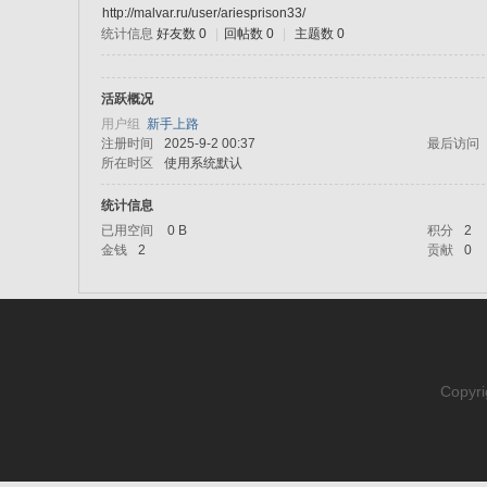
http://malvar.ru/user/ariesprison33/
统计信息
好友数 0
|
回帖数 0
|
主题数 0
sc
活跃概况
用户组
新手上路
注册时间
2025-9-2 00:37
最后访问
所在时区
使用系统默认
统计信息
已用空间
0 B
积分
2
金钱
2
贡献
0
uz!
Copyri