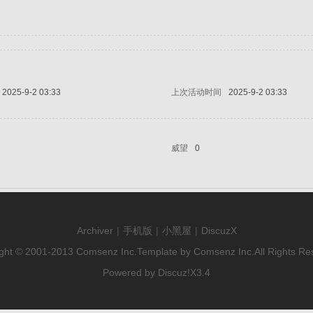
2025-9-2 03:33
上次活动时间
2025-9-2 03:33
威望
0
Archiver
|
手机版
|
小黑屋
|
DiscuzX
ght © 2001-2013
Comsenz Inc.
Template by
Comsenz Inc.
All Rights Re
Powered by
Discuz!
X3.4