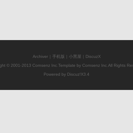
Archiver
|
手机版
|
小黑屋
|
DiscuzX
ght © 2001-2013
Comsenz Inc.
Template by
Comsenz Inc.
All Rights Re
Powered by
Discuz!
X3.4