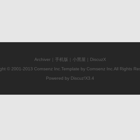
Archiver
|
手机版
|
小黑屋
|
DiscuzX
ght © 2001-2013
Comsenz Inc.
Template by
Comsenz Inc.
All Rights Re
Powered by
Discuz!
X3.4