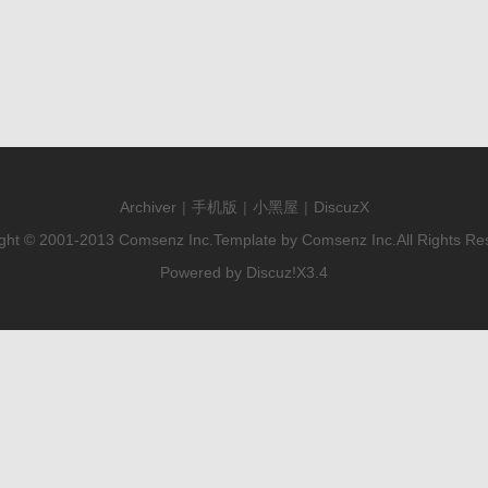
Archiver
|
手机版
|
小黑屋
|
DiscuzX
ght © 2001-2013
Comsenz Inc.
Template by
Comsenz Inc.
All Rights Re
Powered by
Discuz!
X3.4