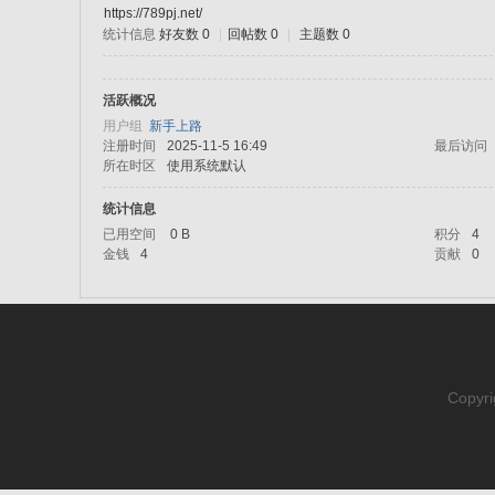
https://789pj.net/
统计信息
好友数 0
|
回帖数 0
|
主题数 0
sc
活跃概况
用户组
新手上路
注册时间
2025-11-5 16:49
最后访问
所在时区
使用系统默认
统计信息
已用空间
0 B
积分
4
金钱
4
贡献
0
uz!
Copyri