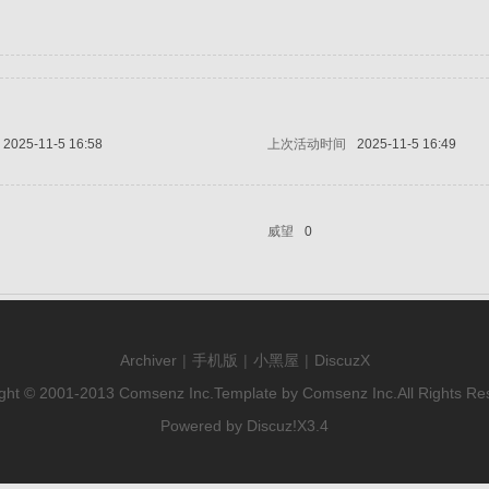
2025-11-5 16:58
上次活动时间
2025-11-5 16:49
威望
0
Archiver
|
手机版
|
小黑屋
|
DiscuzX
ght © 2001-2013
Comsenz Inc.
Template by
Comsenz Inc.
All Rights Re
Powered by
Discuz!
X3.4