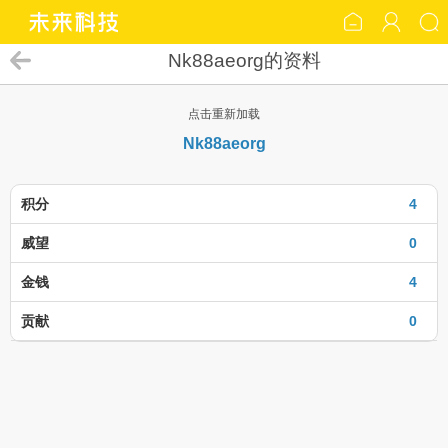
Nk88aeorg的资料
点击重新加载
Nk88aeorg
积分
4
威望
0
金钱
4
贡献
0