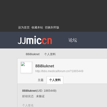
设为首页
收藏本站
切换到窄版
论坛
88i8iuknet
个人资料
88i8iuknet
http://bbs.medicalforum.cn/?1865449
Di
›
›
主题
个人资料
88i8iuknet
(UID: 1865449)
邮箱状态
未验证
个人签名