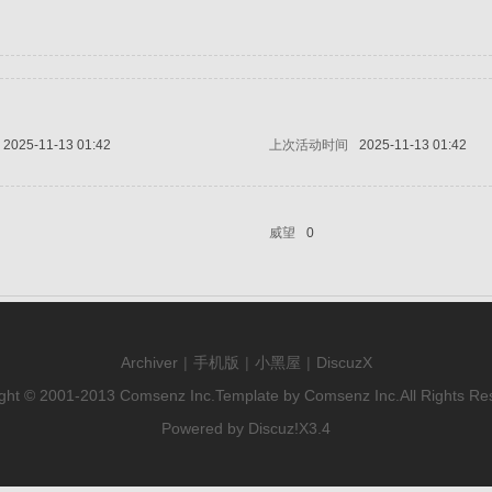
2025-11-13 01:42
上次活动时间
2025-11-13 01:42
威望
0
Archiver
|
手机版
|
小黑屋
|
DiscuzX
ght © 2001-2013
Comsenz Inc.
Template by
Comsenz Inc.
All Rights Re
Powered by
Discuz!
X3.4