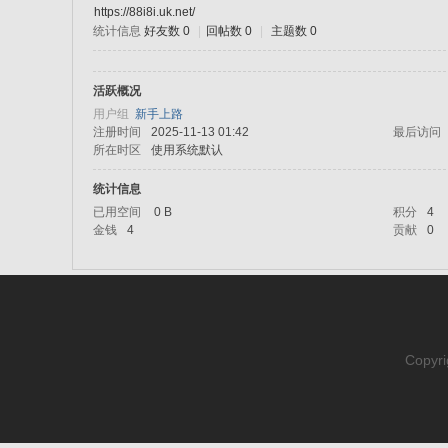
https://88i8i.uk.net/
统计信息
好友数 0
|
回帖数 0
|
主题数 0
sc
活跃概况
用户组
新手上路
注册时间
2025-11-13 01:42
最后访问
所在时区
使用系统默认
统计信息
已用空间
0 B
积分
4
金钱
4
贡献
0
uz!
Copyri