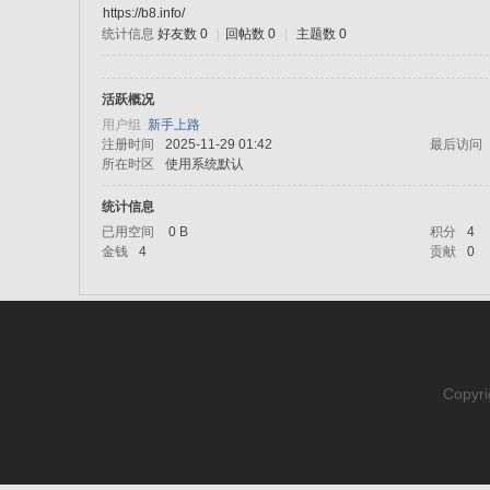
https://b8.info/
统计信息
好友数 0
|
回帖数 0
|
主题数 0
sc
活跃概况
用户组
新手上路
注册时间
2025-11-29 01:42
最后访问
所在时区
使用系统默认
统计信息
已用空间
0 B
积分
4
金钱
4
贡献
0
uz!
Copyri