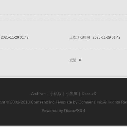
2025-11-29 01:42
上次活动时间
2025-11-29 01:42
威望
0
Archiver
|
手机版
|
小黑屋
|
DiscuzX
ght © 2001-2013
Comsenz Inc.
Template by
Comsenz Inc.
All Rights Re
Powered by
Discuz!
X3.4