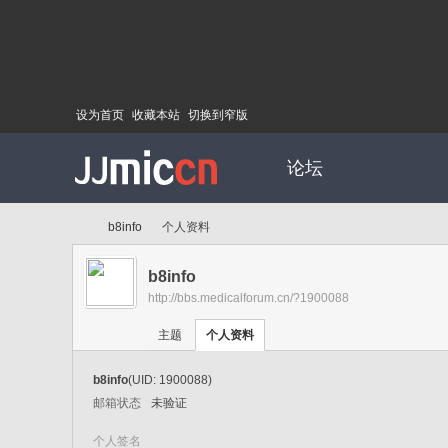
设为首页
收藏本站
切换到窄版
论坛
b8info
个人资料
b8info
http://bbs.medicalforum.cn/?1900088
Di
›
›
主题
个人资料
b8info
(UID: 1900088)
邮箱状态
未验证
个人签名