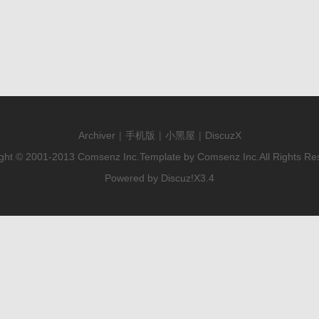
Archiver
|
手机版
|
小黑屋
|
DiscuzX
ght © 2001-2013
Comsenz Inc.
Template by
Comsenz Inc.
All Rights Re
Powered by
Discuz!
X3.4