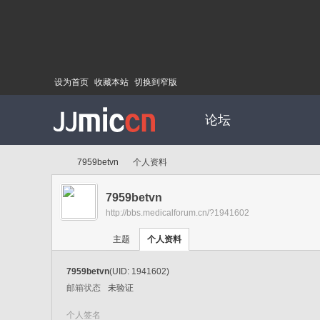
设为首页
收藏本站
切换到窄版
论坛
7959betvn
个人资料
7959betvn
http://bbs.medicalforum.cn/?1941602
Di
›
›
主题
个人资料
7959betvn
(UID: 1941602)
邮箱状态
未验证
个人签名