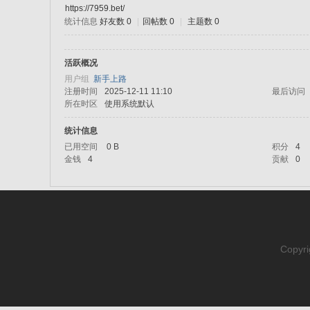
https://7959.bet/
统计信息
好友数 0
|
回帖数 0
|
主题数 0
sc
活跃概况
用户组
新手上路
注册时间
2025-12-11 11:10
最后访问
所在时区
使用系统默认
统计信息
已用空间
0 B
积分
4
金钱
4
贡献
0
uz!
Copyri