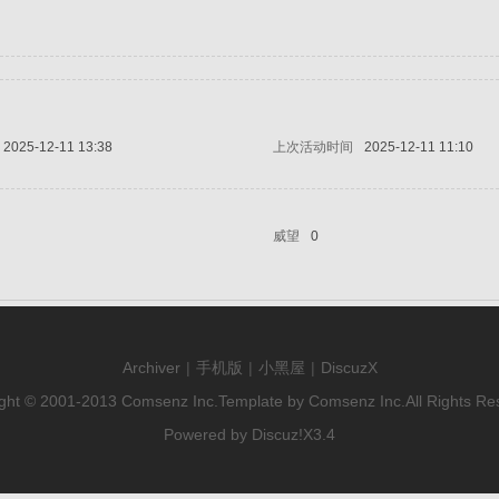
2025-12-11 13:38
上次活动时间
2025-12-11 11:10
威望
0
Archiver
|
手机版
|
小黑屋
|
DiscuzX
ght © 2001-2013
Comsenz Inc.
Template by
Comsenz Inc.
All Rights Re
Powered by
Discuz!
X3.4