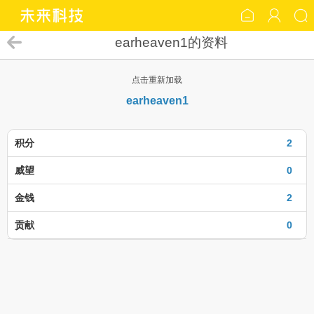
earheaven1的资料
点击重新加载
earheaven1
积分
2
威望
0
金钱
2
贡献
0