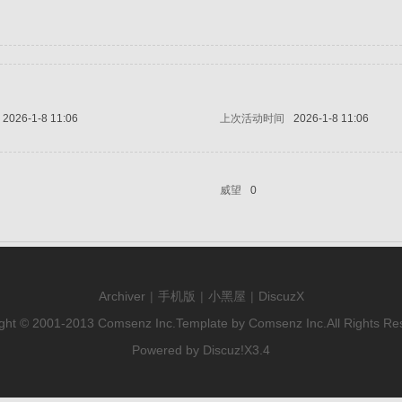
2026-1-8 11:06
上次活动时间
2026-1-8 11:06
威望
0
Archiver
|
手机版
|
小黑屋
|
DiscuzX
ght © 2001-2013
Comsenz Inc.
Template by
Comsenz Inc.
All Rights Re
Powered by
Discuz!
X3.4