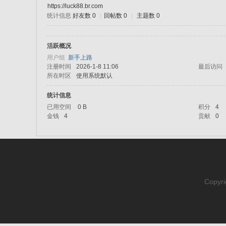
https://luck88.br.com
统计信息
好友数 0
|
回帖数 0
|
主题数 0
sc
活跃概况
用户组
新手上路
注册时间
2026-1-8 11:06
最后访问
所在时区
使用系统默认
统计信息
已用空间
0 B
积分
4
金钱
4
贡献
0
uz!
Copyri