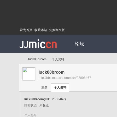
设为首页
收藏本站
切换到窄版
论坛
luck88brcom
个人资料
luck88brcom
http://bbs.medicalforum.cn/?2008467
Di
›
›
主题
个人资料
luck88brcom
(UID: 2008467)
邮箱状态
未验证
个人签名