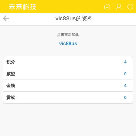
vic88us的资料
点击重新加载
vic88us
积分
4
威望
0
金钱
4
贡献
0