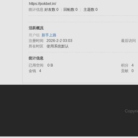
https://pokbet.in/
统计信息
好友数 0
|
回帖数 0
|
主题数 0
sc
活跃概况
用户组
新手上路
注册时间
2026-2-2 03:03
最后访问
所在时区
使用系统默认
统计信息
已用空间
0 B
积分
4
金钱
4
贡献
0
uz!
Copyri