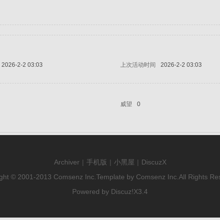
2026-2-2 03:03
上次活动时间
2026-2-2 03:03
威望
0
Archiver
|
手机版
|
小黑屋
|
DiscuzX
ght © 2001-2013
Comsenz Inc.
Template by
Comsenz Inc.
All Rights Re
Powered by
Discuz!
X3.4