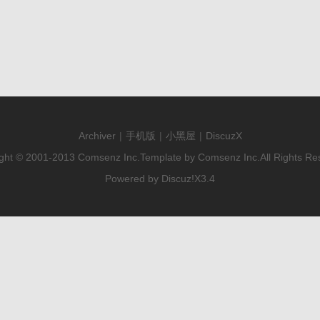
Archiver
|
手机版
|
小黑屋
|
DiscuzX
ght © 2001-2013
Comsenz Inc.
Template by
Comsenz Inc.
All Rights Re
Powered by
Discuz!
X3.4