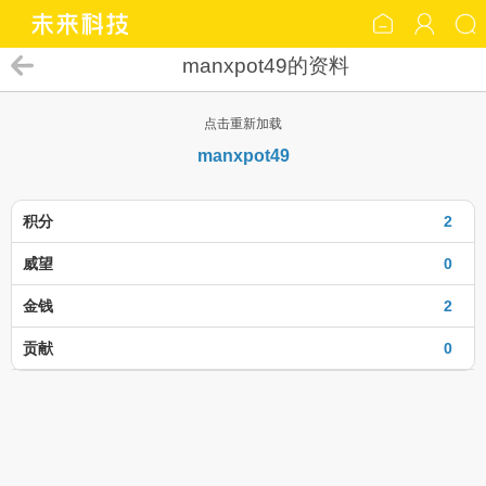
manxpot49的资料
点击重新加载
manxpot49
积分
2
威望
0
金钱
2
贡献
0