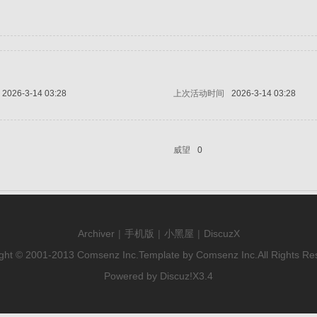
2026-3-14 03:28
上次活动时间
2026-3-14 03:28
威望
0
Archiver
|
手机版
|
小黑屋
|
DiscuzX
ght © 2001-2013
Comsenz Inc.
Template by
Comsenz Inc.
All Rights Re
Powered by
Discuz!
X3.4