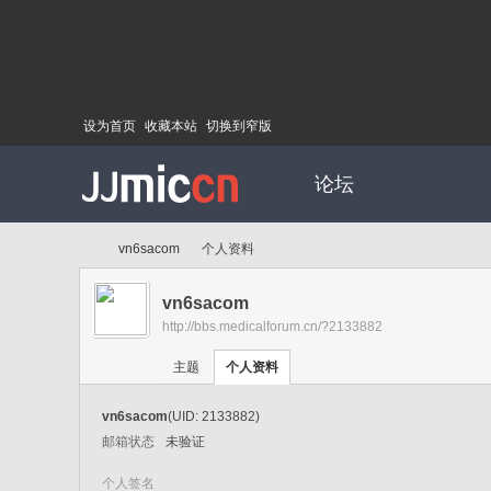
设为首页
收藏本站
切换到窄版
论坛
vn6sacom
个人资料
vn6sacom
http://bbs.medicalforum.cn/?2133882
Di
›
›
主题
个人资料
vn6sacom
(UID: 2133882)
邮箱状态
未验证
个人签名