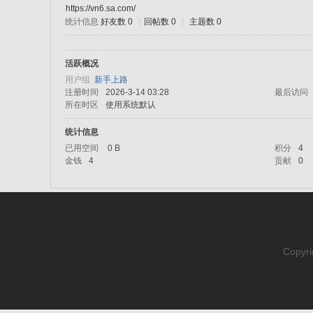
https://vn6.sa.com/
统计信息
好友数 0
|
回帖数 0
|
主题数 0
sc
活跃概况
用户组
新手上路
注册时间
2026-3-14 03:28
最后访问
所在时区
使用系统默认
统计信息
已用空间
0 B
积分
4
金钱
4
贡献
0
uz!
Copyri