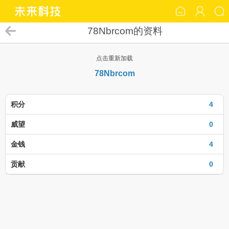
78Nbrcom的资料
点击重新加载
78Nbrcom
积分
4
威望
0
金钱
4
贡献
0