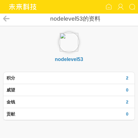
nodelevel53的资料
nodelevel53
积分
2
威望
0
金钱
2
贡献
0