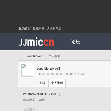
设为首页
收藏本站
切换到窄版
论坛
vaultbroker1
个人资料
vaultbroker1
http://bbs.medicalforum.cn/?215032
Di
›
›
主题
个人资料
vaultbroker1
(UID: 215032)
邮箱状态
未验证
个人签名