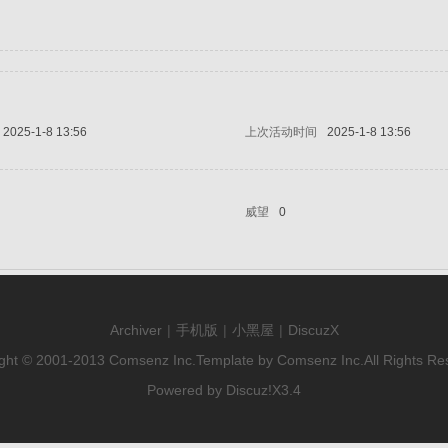
2025-1-8 13:56
上次活动时间
2025-1-8 13:56
威望
0
Archiver
|
手机版
|
小黑屋
|
DiscuzX
ght © 2001-2013
Comsenz Inc.
Template by
Comsenz Inc.
All Rights Re
Powered by
Discuz!
X3.4