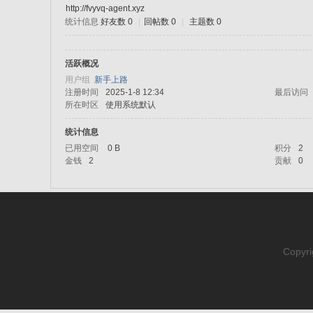
http://fvyvq-agent.xyz
统计信息
好友数 0
|
回帖数 0
|
主题数 0
sc
活跃概况
用户组
新手上路
注册时间
2025-1-8 12:34
最后访问
所在时区
使用系统默认
统计信息
已用空间
0 B
积分
2
金钱
2
贡献
0
uz!
Copyri