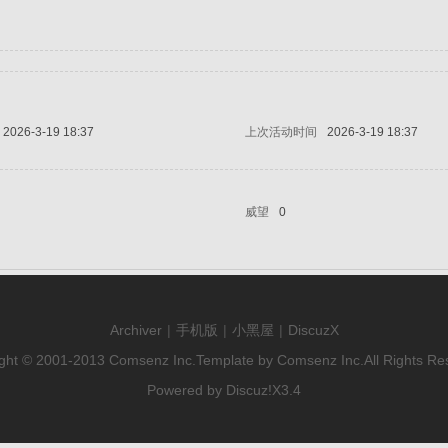
2026-3-19 18:37
上次活动时间
2026-3-19 18:37
威望
0
Archiver
|
手机版
|
小黑屋
|
DiscuzX
ght © 2001-2013
Comsenz Inc.
Template by
Comsenz Inc.
All Rights Re
Powered by
Discuz!
X3.4