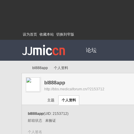
设为首页
收藏本站
切换到窄版
论坛
bl888app
个人资料
bl888app
http://bbs.medicalforum.cn/?2153712
Di
›
›
主题
个人资料
bl888app
(UID: 2153712)
邮箱状态
未验证
个人签名