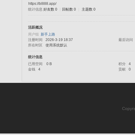
https://bl888.app/
统计信息
好友数 0
|
回帖数 0
|
主题数 0
sc
活跃概况
用户组
新手上路
注册时间
2026-3-19 18:37
最后访问
所在时区
使用系统默认
统计信息
已用空间
0 B
积分
4
金钱
4
贡献
0
uz!
Copyri