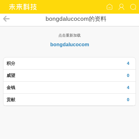
bongdalucocom的资料
点击重新加载
bongdalucocom
积分
4
威望
0
金钱
4
贡献
0