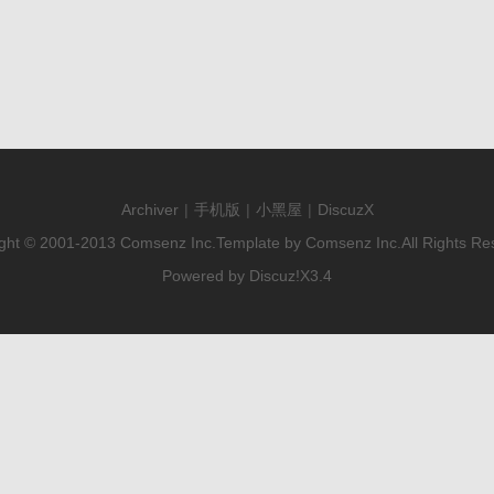
Archiver
|
手机版
|
小黑屋
|
DiscuzX
ght © 2001-2013
Comsenz Inc.
Template by
Comsenz Inc.
All Rights Re
Powered by
Discuz!
X3.4