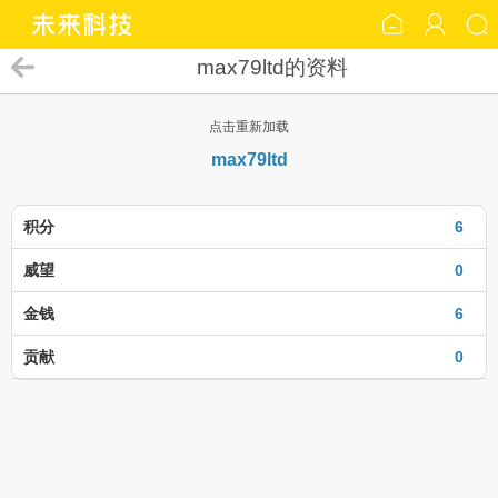
max79ltd的资料
点击重新加载
max79ltd
积分
6
威望
0
金钱
6
贡献
0