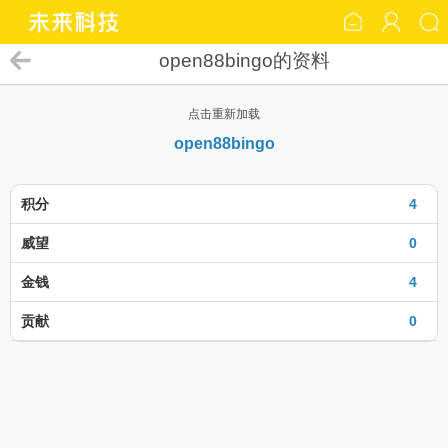
open88bingo的资料
点击重新加载
open88bingo
积分
4
威望
0
金钱
4
贡献
0