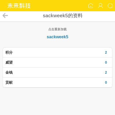
sackweek5的资料
点击重新加载
sackweek5
积分
2
威望
0
金钱
2
贡献
0