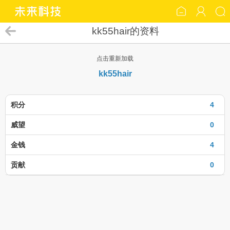
kk55hair的资料
点击重新加载
kk55hair
积分
4
威望
0
金钱
4
贡献
0