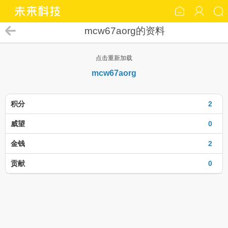
mcw67aorg的资料
点击重新加载
mcw67aorg
积分
2
威望
0
金钱
2
贡献
0