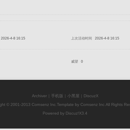
2026-4-8 16:15
上次活动时间
2026-4-8 16:15
威望
0
Archiver
|
手机版
|
小黑屋
|
DiscuzX
ght © 2001-2013
Comsenz Inc.
Template by
Comsenz Inc.
All Rights Re
Powered by
Discuz!
X3.4