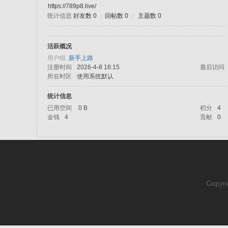
https://789p8.live/
统计信息
好友数 0
|
回帖数 0
|
主题数 0
sc
活跃概况
用户组
新手上路
注册时间
2026-4-8 16:15
最后访问
所在时区
使用系统默认
统计信息
已用空间
0 B
积分
4
金钱
4
贡献
0
uz!
Copyri